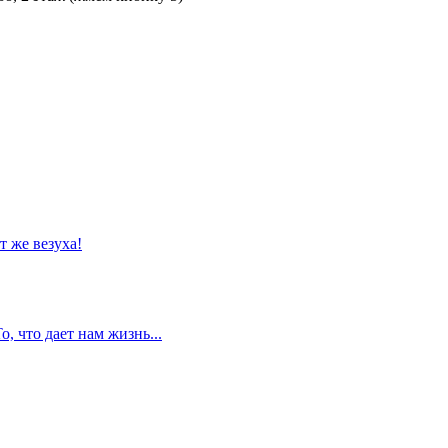
т же везуха!
То, что дает нам жизнь...