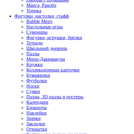
Манга, Ранобэ
Уценка
Фигурки, настолки, стафф
Bubble Мерч
Настольные игры
Сувениры
Фигурки, игрушки, брелки
Тетради
Школьный дневник
Пазлы
Мини-Дакимакура
Кружки
Коллекционные карточки
Бумажники
Футболки
Носки
Сумки
Пазлы, 3D пазлы и постеры
Календари
Блокноты
Наклейки
Значки
Закладки
Открытки