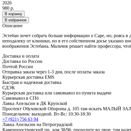
2026
980 р.
В корзину
В избранное
Описание
Эстебан хочет собрать больше информации о Саре, но, роясь 
неподалеку от клиники, но в его собственном досье указано ин
воображения Эстебана. Мальчик решает найти профессора, чтоб
Доставка и оплата
Доставка по России
Почтой России
Отправка заказа через 1-3 дня, после оплаты заказа
Курьерская доставка EMS
Быстрая и надежная доставка
СДЭК
Курьерская доставка или самовывоз из пункта выдачи
Самовывоз в СПб
Лавка Апельсин в ДК Крупской
Проспект Обуховской Обороны д. 105 там искать МАЛЫЙ ЗА
Понедельник: выходной. Вт-Вс: 10:30-18:30
+7 (921) 756 63 94
Лавка Апельсин на Петроградской
Каменноостровский пр. дом 38/96, проходите во двор, там нале