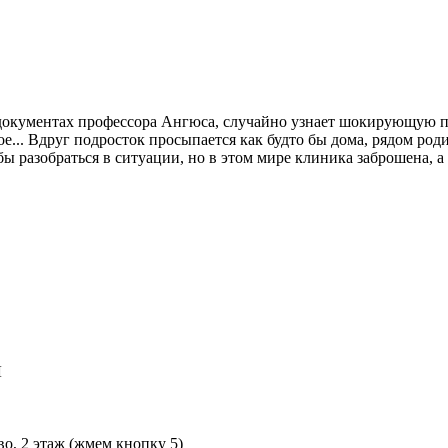
в документах профессора Ангюса, случайно узнает шокирующую п
ое... Вдруг подросток просыпается как будто бы дома, рядом ро
ы разобраться в ситуации, но в этом мире клиника заброшена, а
Л
во, 2 этаж (жмем кнопку 5)