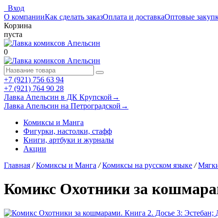
Вход
О компании
Как сделать заказ
Оплата и доставка
Оптовые закуп
Корзина
пуста
0
+7 (921) 756 63 94
+7 (921) 764 90 28
Лавка Апельсин в ДК Крупской
→
Лавка Апельсин на Петроградской
→
Комиксы и Манга
Фигурки, настолки, стафф
Книги, артбуки и журналы
Акции
Главная
/
Комиксы и Манга
/
Комиксы на русском языке
/
Мягки
Комикс Охотники за кошмарами