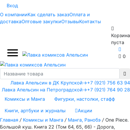
Вход
О компании
Как сделать заказ
Оплата и
доставка
Оптовые закупки
Отзывы
Контакты
Корзина
пуста
0
Лавка Апельсин в ДК Крупской
→
+7 (921) 756 63 94
Лавка Апельсин на Петроградской
→
+7 (921) 764 90 28
Комиксы и Манга
Фигурки, настолки, стафф
Книги, артбуки и журналы
Акции
Главная
/
Комиксы и Манга
/
Манга, Ранобэ
/
One Piece.
Большой куш. Книга 22 (Том 64, 65, 66) - Дорога,