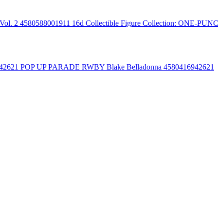
16d Collectible Figure Collection: ONE-PU
POP UP PARADE RWBY Blake Belladonna 4580416942621