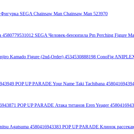
Фигурка SEGA Chainsaw Man Chainsaw Man 523970
SEGA Человек-бензопила Pm Perching Figure M
ConoFig ANIPLEX D
POP UP PARADE Your Name Taki Tachibana 45804169439
POP UP PARADE Атака титанов Eren Yeager 458041694
POP UP PARADE Клинок рассекающ