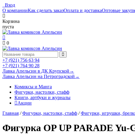
Вход
О компании
Как сделать заказ
Оплата и доставка
Оптовые закуп
Корзина
пуста
0
+7 (921) 756 63 94
+7 (921) 764 90 28
Лавка Апельсин в ДК Крупской
→
Лавка Апельсин на Петроградской
→
Комиксы и Манга
Фигурки, настолки, стафф
Книги, артбуки и журналы
Акции
Главная
/
Фигурки, настолки, стафф
/
Фигурки, игрушки, брелк
Фигурка OP UP PARADE Yu-Gi-