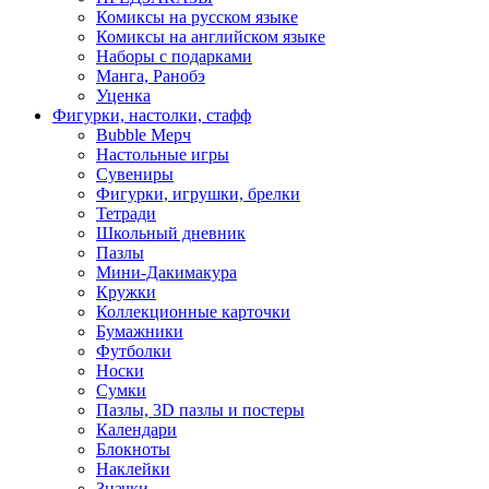
Комиксы на русском языке
Комиксы на английском языке
Наборы с подарками
Манга, Ранобэ
Уценка
Фигурки, настолки, стафф
Bubble Мерч
Настольные игры
Сувениры
Фигурки, игрушки, брелки
Тетради
Школьный дневник
Пазлы
Мини-Дакимакура
Кружки
Коллекционные карточки
Бумажники
Футболки
Носки
Сумки
Пазлы, 3D пазлы и постеры
Календари
Блокноты
Наклейки
Значки