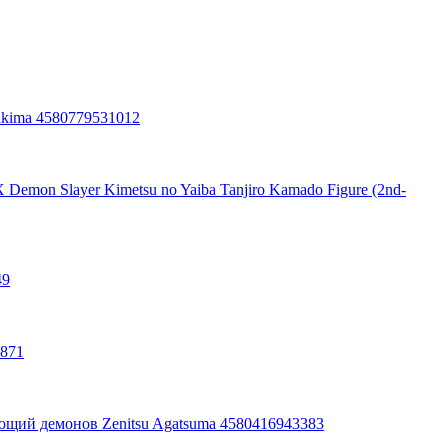
akima 4580779531012
emon Slayer Kimetsu no Yaiba Tanjiro Kamado Figure (2nd-
49
3871
ий демонов Zenitsu Agatsuma 4580416943383