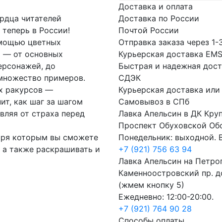
Доставка и оплата
ердца читателей
Доставка по России
 теперь в России!
Почтой России
омощью цветных
Отправка заказа через 1-
и — от основных
Курьерская доставка EM
ерсонажей, до
Быстрая и надежная дост
 множество примеров.
СДЭК
х ракурсов —
Курьерская доставка или
ит, как шаг за шагом
Самовывоз в СПб
вляя от страха перед
Лавка Апельсин в ДК Кру
Проспект Обуховской Об
даря которым вы сможете
Понедельник: выходной. В
, а также раскрашивать и
+7 (921) 756 63 94
Лавка Апельсин на Петро
Каменноостровский пр. до
(жмем кнопку 5)
Ежедневно: 12:00-20:00.
+7 (921) 764 90 28
Способы оплаты