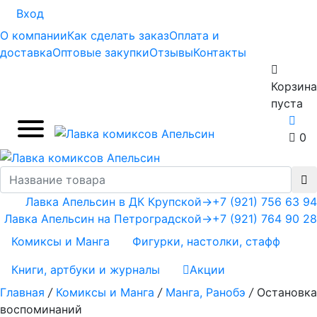
Вход
О компании
Как сделать заказ
Оплата и
доставка
Оптовые закупки
Отзывы
Контакты
Корзина
пуста
0
Лавка Апельсин в ДК Крупской
→
+7 (921) 756 63 94
Лавка Апельсин на Петроградской
→
+7 (921) 764 90 28
Комиксы и Манга
Фигурки, настолки, стафф
Книги, артбуки и журналы
Акции
Главная
/
Комиксы и Манга
/
Манга, Ранобэ
/
Остановка
воспоминаний