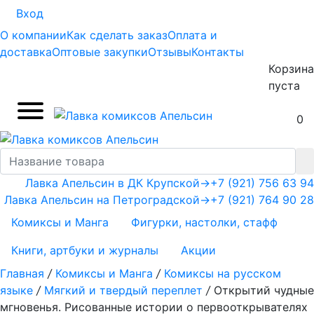
Вход
О компании
Как сделать заказ
Оплата и
доставка
Оптовые закупки
Отзывы
Контакты
Корзина
пуста
0
Лавка Апельсин в ДК Крупской
→
+7 (921) 756 63 94
Лавка Апельсин на Петроградской
→
+7 (921) 764 90 28
Комиксы и Манга
Фигурки, настолки, стафф
Книги, артбуки и журналы
Акции
Главная
/
Комиксы и Манга
/
Комиксы на русском
языке
/
Мягкий и твердый переплет
/
Открытий чудные
мгновенья. Рисованные истории о первооткрывателях