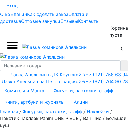
Вход
О компании
Как сделать заказ
Оплата и
доставка
Оптовые закупки
Отзывы
Контакты
Корзина
пуста
0
Лавка Апельсин в ДК Крупской
→
+7 (921) 756 63 94
Лавка Апельсин на Петроградской
→
+7 (921) 764 90 28
Комиксы и Манга
Фигурки, настолки, стафф
Книги, артбуки и журналы
Акции
Главная
/
Фигурки, настолки, стафф
/
Наклейки
/
Пакетик наклеек Panini ONE PIECE / Ван Пис / Большой
куш