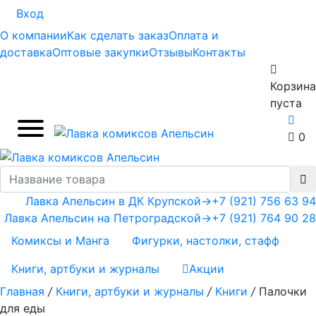
Вход
О компании
Как сделать заказ
Оплата и
доставка
Оптовые закупки
Отзывы
Контакты
Корзина
пуста
0
Лавка Апельсин в ДК Крупской
→
+7 (921) 756 63 94
Лавка Апельсин на Петроградской
→
+7 (921) 764 90 28
Комиксы и Манга
Фигурки, настолки, стафф
Книги, артбуки и журналы
Акции
Главная
/
Книги, артбуки и журналы
/
Книги
/
Палочки
для еды