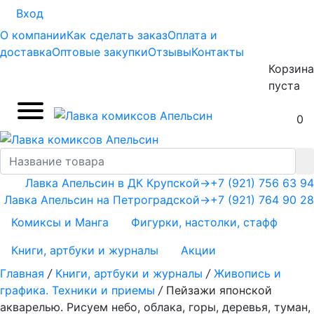
Вход
О компании
Как сделать заказ
Оплата и
доставка
Оптовые закупки
Отзывы
Контакты
Корзина
пуста
0
Лавка Апельсин в ДК Крупской
→
+7 (921) 756 63 94
Лавка Апельсин на Петроградской
→
+7 (921) 764 90 28
Комиксы и Манга
Фигурки, настолки, стафф
Книги, артбуки и журналы
Акции
Главная
/
Книги, артбуки и журналы
/
Живопись и
графика. Техники и приемы
/
Пейзажи японской
акварелью. Рисуем небо, облака, горы, деревья, туман,