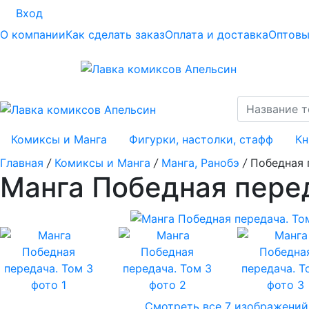
Вход
О компании
Как сделать заказ
Оплата и доставка
Оптовы
Комиксы и Манга
Фигурки, настолки, стафф
Кн
Главная
/
Комиксы и Манга
/
Манга, Ранобэ
/
Победная 
Манга Победная перед
Смотреть все 7 изображений