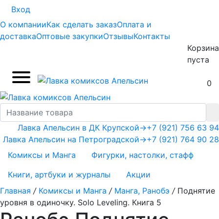
Вход
О компании
Как сделать заказ
Оплата и
доставка
Оптовые закупки
Отзывы
Контакты
Корзина
пуста
0
Лавка Апельсин в ДК Крупской
→
+7 (921) 756 63 94
Лавка Апельсин на Петроградской
→
+7 (921) 764 90 28
Комиксы и Манга
Фигурки, настолки, стафф
Книги, артбуки и журналы
Акции
Главная
/
Комиксы и Манга
/
Манга, Ранобэ
/
Поднятие
уровня в одиночку. Solo Leveling. Книга 5