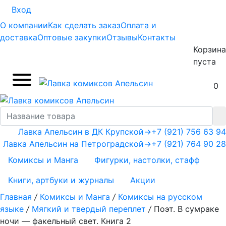
Вход
О компании
Как сделать заказ
Оплата и
доставка
Оптовые закупки
Отзывы
Контакты
Корзина
пуста
0
Лавка Апельсин в ДК Крупской
→
+7 (921) 756 63 94
Лавка Апельсин на Петроградской
→
+7 (921) 764 90 28
Комиксы и Манга
Фигурки, настолки, стафф
Книги, артбуки и журналы
Акции
Главная
/
Комиксы и Манга
/
Комиксы на русском
языке
/
Мягкий и твердый переплет
/
Поэт. В сумраке
ночи — факельный свет. Книга 2