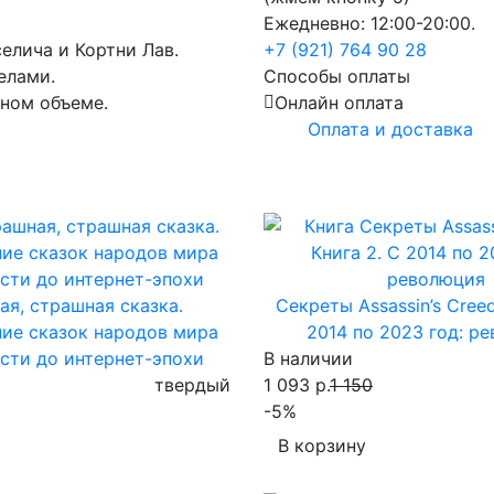
Ежедневно: 12:00-20:00.
елича и Кортни Лав.
+7 (921) 764 90 28
елами.
Способы оплаты
лном объеме.
Онлайн оплата
Оплата и доставка
я, страшная сказка.
Секреты Assassin’s Creed
ие сказок народов мира
2014 по 2023 год: р
сти до интернет-эпохи
В наличии
твердый
1 093 р.
1 150
-5%
В корзину