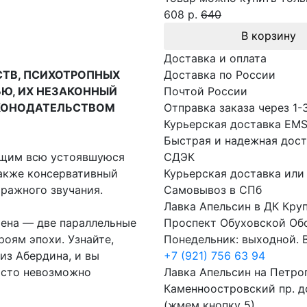
608 р.
640
В корзину
Доставка и оплата
СТВ, ПСИХОТРОПНЫХ
Доставка по России
ЬЮ, ИХ НЕЗАКОННЫЙ
Почтой России
АКОНОДАТЕЛЬСТВОМ
Отправка заказа через 1-
Курьерская доставка EM
Быстрая и надежная дост
ающим всю устоявшуюся
СДЭК
также консервативный
Курьерская доставка или
ражного звучания.
Самовывоз в СПб
Лавка Апельсин в ДК Кру
мена — две параллельные
Проспект Обуховской Об
оям эпохи. Узнайте,
Понедельник: выходной. В
из Абердина, и вы
+7 (921) 756 63 94
росто невозможно
Лавка Апельсин на Петро
Каменноостровский пр. до
(жмем кнопку 5)