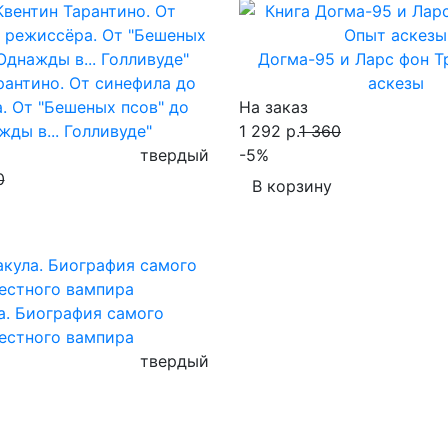
Догма-95 и Ларс фон Т
рантино. От синефила до
аскезы
. От "Бешеных псов" до
На заказ
жды в... Голливуде"
1 292 р.
1 360
твердый
-5%
0
В корзину
а. Биография самого
естного вампира
твердый