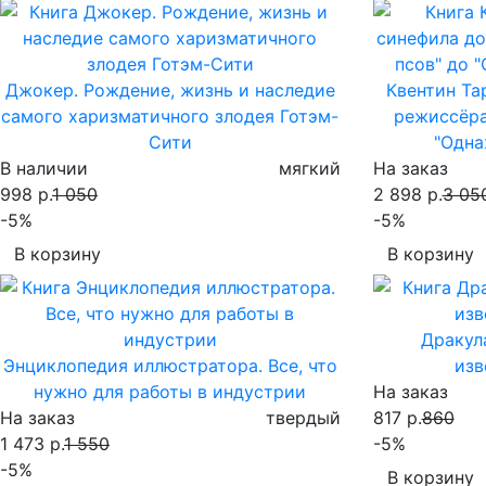
Джокер. Рождение, жизнь и наследие
Квентин Та
самого харизматичного злодея Готэм-
режиссёра
Сити
"Одна
В наличии
мягкий
На заказ
998 р.
1 050
2 898 р.
3 05
-5%
-5%
В корзину
В корзину
Дракул
Энциклопедия иллюстратора. Все, что
изв
нужно для работы в индустрии
На заказ
На заказ
твердый
817 р.
860
1 473 р.
1 550
-5%
-5%
В корзину