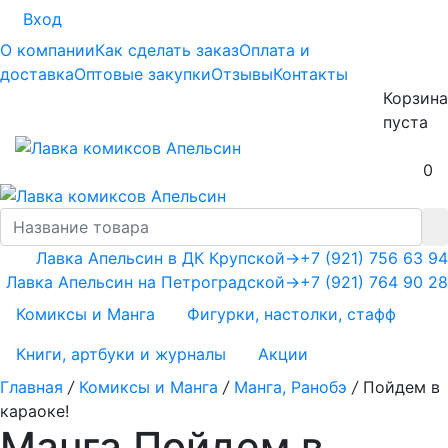
Вход
О компании
Как сделать заказ
Оплата и
доставка
Оптовые закупки
Отзывы
Контакты
Корзина
пуста
0
Лавка Апельсин в ДК Крупской
→
+7 (921) 756 63 94
Лавка Апельсин на Петроградской
→
+7 (921) 764 90 28
Комиксы и Манга
Фигурки, настолки, стафф
Книги, артбуки и журналы
Акции
Главная
/
Комиксы и Манга
/
Манга, Ранобэ
/
Пойдем в
караоке!
Манга Пойдем в