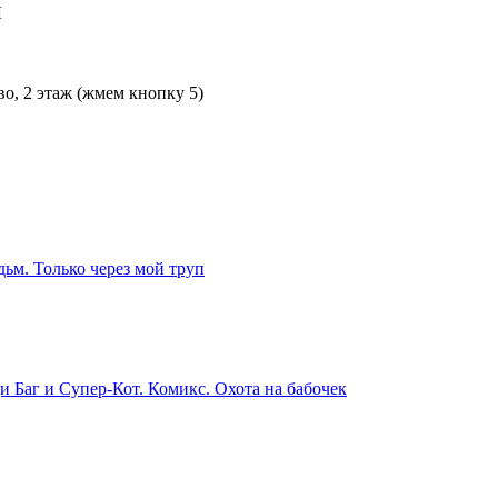
Л
во, 2 этаж (жмем кнопку 5)
ьм. Только через мой труп
и Баг и Супер-Кот. Комикс. Охота на бабочек