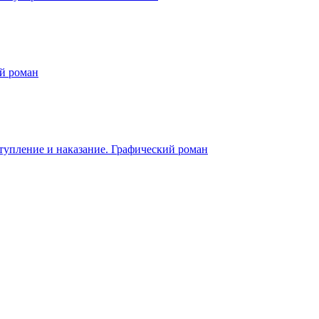
й роман
тупление и наказание. Графический роман