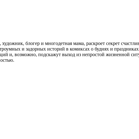
, художник, блогер и многодетная мама, раскроет секрет счастл
строумных и задорных историй в комиксах о буднях и праздниках
ий и, возможно, подскажут выход из непростой жизненной ситу
ностью.