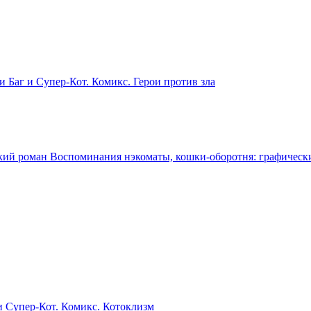
и Баг и Супер-Кот. Комикс. Герои против зла
Воспоминания нэкоматы, кошки-оборотня: графическ
и Супер-Кот. Комикс. Котоклизм