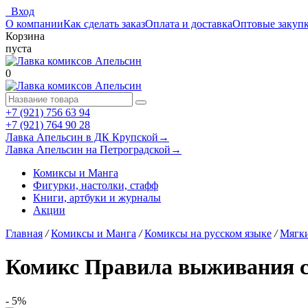
Вход
О компании
Как сделать заказ
Оплата и доставка
Оптовые закуп
Корзина
пуста
0
+7 (921) 756 63 94
+7 (921) 764 90 28
Лавка Апельсин в ДК Крупской
→
Лавка Апельсин на Петроградской
→
Комиксы и Манга
Фигурки, настолки, стафф
Книги, артбуки и журналы
Акции
Главная
/
Комиксы и Манга
/
Комиксы на русском языке
/
Мягки
Комикс Правила выживания с
- 5%