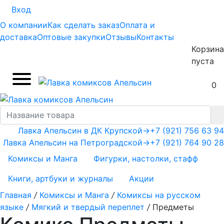
Вход
О компании
Как сделать заказ
Оплата и
доставка
Оптовые закупки
Отзывы
Контакты
Корзина
пуста
0
Лавка Апельсин в ДК Крупской
→
+7 (921) 756 63 94
Лавка Апельсин на Петроградской
→
+7 (921) 764 90 28
Комиксы и Манга
Фигурки, настолки, стафф
Книги, артбуки и журналы
Акции
Главная
/
Комиксы и Манга
/
Комиксы на русском
языке
/
Мягкий и твердый переплет
/
Предметы