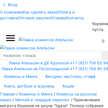
Вход
О компании
Как сделать заказ
Оплата и
доставка
Оптовые закупки
Отзывы
Контакты
Корзина
пуста
0
Лавка Апельсин в ДК Крупской
→
+7 (921) 756 63 94
Лавка Апельсин на Петроградской
→
+7 (921) 764 90 28
Комиксы и Манга
Фигурки, настолки, стафф
Книги, артбуки и журналы
Акции
Главная
/
Комиксы и Манга
/
Комиксы на русском
языке
/
Мягкий и твердый переплет
/
Приключения
матроса Кошкина на шхуне "Удача". Полное собрание