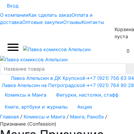
Вход
О компании
Как сделать заказ
Оплата и
доставка
Оптовые закупки
Отзывы
Контакты
Корзина
пуста
0
Лавка Апельсин в ДК Крупской
→
+7 (921) 756 63 94
Лавка Апельсин на Петроградской
→
+7 (921) 764 90 28
Комиксы и Манга
Фигурки, настолки, стафф
Книги, артбуки и журналы
Акции
Главная
/
Комиксы и Манга
/
Манга, Ранобэ
/
Признание (Confession)