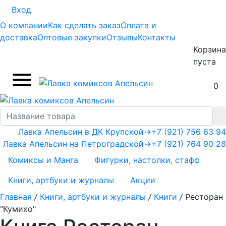
Вход
О компании
Как сделать заказ
Оплата и
доставка
Оптовые закупки
Отзывы
Контакты
Корзина
пуста
0
Лавка Апельсин в ДК Крупской
→
+7 (921) 756 63 94
Лавка Апельсин на Петроградской
→
+7 (921) 764 90 28
Комиксы и Манга
Фигурки, настолки, стафф
Книги, артбуки и журналы
Акции
Главная
/
Книги, артбуки и журналы
/
Книги
/
Ресторан
"Кумихо"