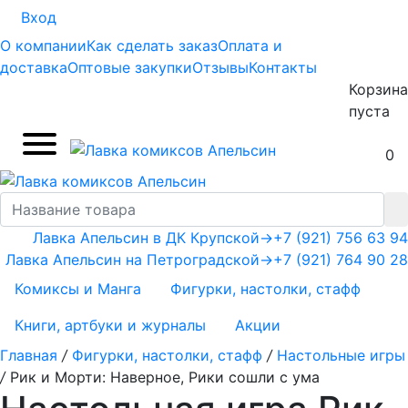
Вход
О компании
Как сделать заказ
Оплата и
доставка
Оптовые закупки
Отзывы
Контакты
Корзина
пуста
0
Лавка Апельсин в ДК Крупской
→
+7 (921) 756 63 94
Лавка Апельсин на Петроградской
→
+7 (921) 764 90 28
Комиксы и Манга
Фигурки, настолки, стафф
Книги, артбуки и журналы
Акции
Главная
/
Фигурки, настолки, стафф
/
Настольные игры
/
Рик и Морти: Наверное, Рики сошли с ума