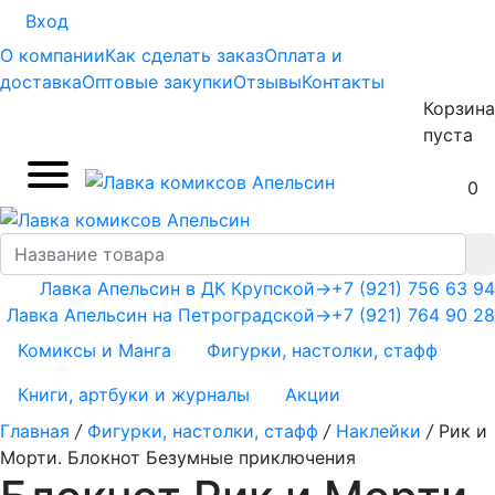
Вход
О компании
Как сделать заказ
Оплата и
доставка
Оптовые закупки
Отзывы
Контакты
Корзина
пуста
0
Лавка Апельсин в ДК Крупской
→
+7 (921) 756 63 94
Лавка Апельсин на Петроградской
→
+7 (921) 764 90 28
Комиксы и Манга
Фигурки, настолки, стафф
Книги, артбуки и журналы
Акции
Главная
/
Фигурки, настолки, стафф
/
Наклейки
/
Рик и
Морти. Блокнот Безумные приключения