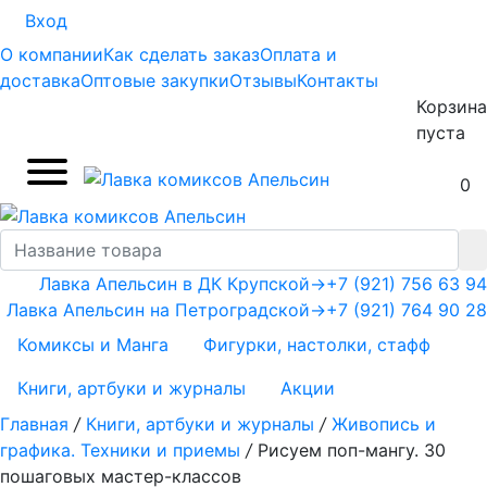
Вход
О компании
Как сделать заказ
Оплата и
доставка
Оптовые закупки
Отзывы
Контакты
Корзина
пуста
0
Лавка Апельсин в ДК Крупской
→
+7 (921) 756 63 94
Лавка Апельсин на Петроградской
→
+7 (921) 764 90 28
Комиксы и Манга
Фигурки, настолки, стафф
Книги, артбуки и журналы
Акции
Главная
/
Книги, артбуки и журналы
/
Живопись и
графика. Техники и приемы
/
Рисуем поп-мангу. 30
пошаговых мастер-классов