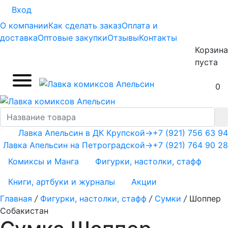
Вход
О компании
Как сделать заказ
Оплата и
доставка
Оптовые закупки
Отзывы
Контакты
Корзина
пуста
0
Лавка Апельсин в ДК Крупской
→
+7 (921) 756 63 94
Лавка Апельсин на Петроградской
→
+7 (921) 764 90 28
Комиксы и Манга
Фигурки, настолки, стафф
Книги, артбуки и журналы
Акции
Главная
/
Фигурки, настолки, стафф
/
Сумки
/
Шоппер
Собакистан