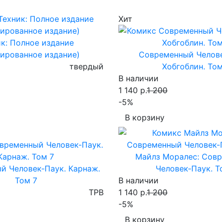
Хит
к: Полное издание
ированное издание)
Современный Челове
твердый
Хобгоблин. Том
В наличии
1 140 р.
1 200
-5%
В корзину
Майлз Моралес: Сов
й Человек-Паук. Карнаж.
Человек-Паук. Т
Том 7
В наличии
TPB
1 140 р.
1 200
-5%
В корзину