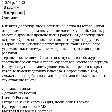
1 074 р.
1 130
В корзину
В избранное
Описание
Близится долгожданное Состязание цветка и Остров Фуюй
открывает свои врата для участников и их учений. Сюаньцзи
вместе с друзьями преисполнены радости от долгожданной
встречи. Однако они пока не знают, что сулит грядущее.
Старые враги успешно плетут интриги, тайны прошлого
угрожают настоящему, а неожиданные потрясения грозят
разлукой.
Терзаясь сомнениями Сюаньцзи отпускает в небо журавля
собственного счастья и теперь сделает все, чтобы его вернуть.
На пути ждут испытания, удивительные встречи и открытия,
которые изменят девушку навсегда. Вопрос лишь в том,
сможет ли она дойти до самого края земли и отыскать то, что
так отчаянно ищет?
Доставка и оплата
Доставка по России
Почтой России
Отправка заказа через 1-3 дня, после оплаты заказа
Курьерская доставка EMS
Быстрая и надежная доставка