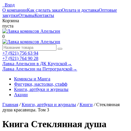
Вход
О компании
Как сделать заказ
Оплата и доставка
Оптовые
закупки
Отзывы
Контакты
Корзина
пуста
0
+7 (921) 756 63 94
+7 (921) 764 90 28
Лавка Апельсин в ДК Крупской
→
Лавка Апельсин на Петроградской
→
Комиксы и Манга
Фигурки, настолки, стафф
Книги, артбуки и журналы
Акции
Главная
/
Книги, артбуки и журналы
/
Книги
/
Стеклянная
душа красавицы. Том 3
Книга Стеклянная душа