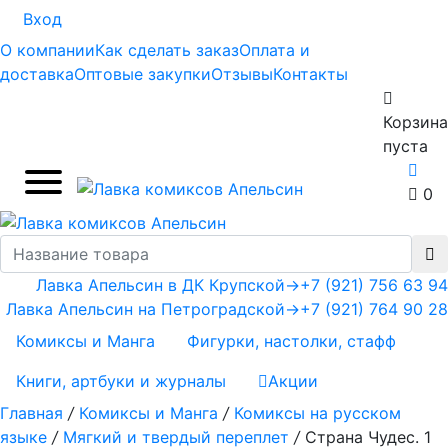
Вход
О компании
Как сделать заказ
Оплата и
доставка
Оптовые закупки
Отзывы
Контакты
Корзина
пуста
0
Лавка Апельсин в ДК Крупской
→
+7 (921) 756 63 94
Лавка Апельсин на Петроградской
→
+7 (921) 764 90 28
Комиксы и Манга
Фигурки, настолки, стафф
Книги, артбуки и журналы
Акции
Главная
/
Комиксы и Манга
/
Комиксы на русском
языке
/
Мягкий и твердый переплет
/
Страна Чудес. 1