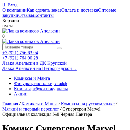
Вход
О компании
Как сделать заказ
Оплата и доставка
Оптовые
закупки
Отзывы
Контакты
Корзина
пуста
0
+7 (921) 756 63 94
+7 (921) 764 90 28
Лавка Апельсин в ДК Крупской
→
Лавка Апельсин на Петроградской
→
Комиксы и Манга
Фигурки, настолки, стафф
Книги, артбуки и журналы
Акции
Главная
/
Комиксы и Манга
/
Комиксы на русском языке
/
Мягкий и твердый переплет
/
Супергерои Marvel.
Официальная коллекция №8 Черная Пантера
Комикс Супергерои Marvel.