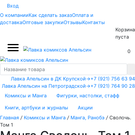
Вход
О компании
Как сделать заказ
Оплата и
доставка
Оптовые закупки
Отзывы
Контакты
Корзина
пуста
0
Лавка Апельсин в ДК Крупской
→
+7 (921) 756 63 94
Лавка Апельсин на Петроградской
→
+7 (921) 764 90 28
Комиксы и Манга
Фигурки, настолки, стафф
Книги, артбуки и журналы
Акции
Главная
/
Комиксы и Манга
/
Манга, Ранобэ
/
Сволочь.
Том 1