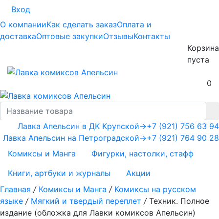
Вход
О компании
Как сделать заказ
Оплата и
доставка
Оптовые закупки
Отзывы
Контакты
Корзина
пуста
0
Лавка Апельсин в ДК Крупской
→
+7 (921) 756 63 94
Лавка Апельсин на Петроградской
→
+7 (921) 764 90 28
Комиксы и Манга
Фигурки, настолки, стафф
Книги, артбуки и журналы
Акции
Главная
/
Комиксы и Манга
/
Комиксы на русском
языке
/
Мягкий и твердый переплет
/
Техник. Полное
издание (обложка для Лавки комиксов Апельсин)