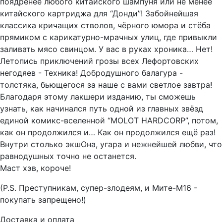
поядрёнее любого китайского шампуня или не менее
китайского картриджа для “Донди”! Забойнейшая
классика кричащих стволов, чёрного юмора и стёба
прямиком с карикатурно-мрачных улиц, где привыкли
заливать мясо свинцом. У вас в руках хроника… Нет!
Летопись приключений грозы всех Лефортовских
негодяев - Техника! Добродушного балагура -
толстяка, бьющегося за наше с вами светлое завтра!
Благодаря этому лакшери изданию, ты сможешь
узнать, как начинался путь одной из главных звёзд
единой комикс-вселенной “MOLOT HARDCORP”, потом,
как он продолжился и… Как он продолжился ещё раз!
Внутри столько экшОна, угара и нежнейшей любви, что
равнодушных точно не останется.
Маст хэв, короче!
(P.S. Преступникам, супер-злодеям, и Мите-М16 -
покупать запрещено!)
Доставка и оплата