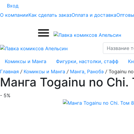
Вход
О компании
Как сделать заказ
Оплата и доставка
Оптовы
Комиксы и Манга
Фигурки, настолки, стафф
Кн
Главная
/
Комиксы и Манга
/
Манга, Ранобэ
/
Togainu no
Манга Togainu no Chi.
- 5%