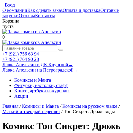
Вход
О компании
Как сделать заказ
Оплата и доставка
Оптовые
закупки
Отзывы
Контакты
Корзина
пуста
0
+7 (921) 756 63 94
+7 (921) 764 90 28
Лавка Апельсин в ДК Крупской
→
Лавка Апельсин на Петроградской
→
Комиксы и Манга
Фигурки, настолки, стафф
Книги, артбуки и журналы
Акции
Главная
/
Комиксы и Манга
/
Комиксы на русском языке
/
Мягкий и твердый переплет
/
Топ Сикрет: Дрожь воды
Комикс Топ Сикрет: Дрожь