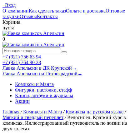
Вход
О компании
Как сделать заказ
Оплата и доставка
Оптовые
закупки
Отзывы
Контакты
Корзина
пуста
0
+7 (921) 756 63 94
+7 (921) 764 90 28
Лавка Апельсин в ДК Крупской
→
Лавка Апельсин на Петроградской
→
Комиксы и Манга
Фигурки, настолки, стафф
Книги, артбуки и журналы
Акции
Главная
/
Комиксы и Манга
/
Комиксы на русском языке
/
Мягкий и твердый переплет
/
Велосипед. Краткий курс в
комиксах. Иллюстрированный путеводитель по жизни на
двух колесах