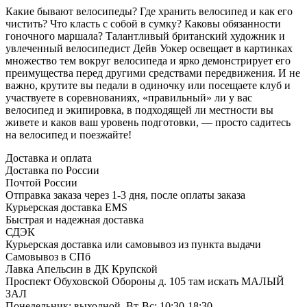
Какие бывают велосипеды? Где хранить велосипед и как его
чистить? Что класть с собой в сумку? Каковы обязанности
гоночного маршала? Талантливый британский художник и
увлеченный велосипедист Дейв Уокер освещает в картинках
множество тем вокруг велосипеда и ярко демонстрирует его
преимущества перед другими средствами передвижения. И не
важно, крутите вы педали в одиночку или посещаете клуб и
участвуете в соревнованиях, «правильный» ли у вас
велосипед и экипировка, в подходящей ли местности вы
живете и каков ваш уровень подготовки, — просто садитесь
на велосипед и поезжайте!
Доставка и оплата
Доставка по России
Почтой России
Отправка заказа через 1-3 дня, после оплаты заказа
Курьерская доставка EMS
Быстрая и надежная доставка
СДЭК
Курьерская доставка или самовывоз из пункта выдачи
Самовывоз в СПб
Лавка Апельсин в ДК Крупской
Проспект Обуховской Обороны д. 105 там искать МАЛЫЙ
ЗАЛ
Понедельник: выходной. Вт-Вс: 10:30-18:30