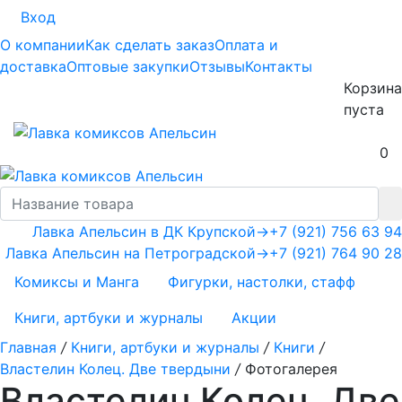
Вход
О компании
Как сделать заказ
Оплата и
доставка
Оптовые закупки
Отзывы
Контакты
Корзина
пуста
0
Лавка Апельсин в ДК Крупской
→
+7 (921) 756 63 94
Лавка Апельсин на Петроградской
→
+7 (921) 764 90 28
Комиксы и Манга
Фигурки, настолки, стафф
Книги, артбуки и журналы
Акции
Главная
/
Книги, артбуки и журналы
/
Книги
/
Властелин Колец. Две твердыни
/
Фотогалерея
Властелин Колец. Две