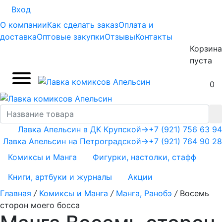
Вход
О компании
Как сделать заказ
Оплата и
доставка
Оптовые закупки
Отзывы
Контакты
Корзина
пуста
0
Лавка Апельсин в ДК Крупской
→
+7 (921) 756 63 94
Лавка Апельсин на Петроградской
→
+7 (921) 764 90 28
Комиксы и Манга
Фигурки, настолки, стафф
Книги, артбуки и журналы
Акции
Главная
/
Комиксы и Манга
/
Манга, Ранобэ
/
Восемь
сторон моего босса