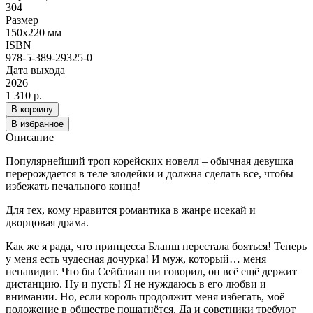
304
Размер
150x220 мм
ISBN
978-5-389-29325-0
Дата выхода
2026
1 310 р.
В корзину
В избранное
Описание
Популярнейший троп корейских новелл – обычная девушка
перерождается в теле злодейки и должна сделать все, чтобы
избежать печального конца!
Для тех, кому нравится романтика в жанре исекай и
дворцовая драма.
Как же я рада, что принцесса Бланш перестала бояться! Теперь
у меня есть чудесная дочурка! И муж, который… меня
ненавидит. Что бы Сейблиан ни говорил, он всё ещё держит
дистанцию. Ну и пусть! Я не нуждаюсь в его любви и
внимании. Но, если король продолжит меня избегать, моё
положение в обществе пошатнётся. Да и советники требуют