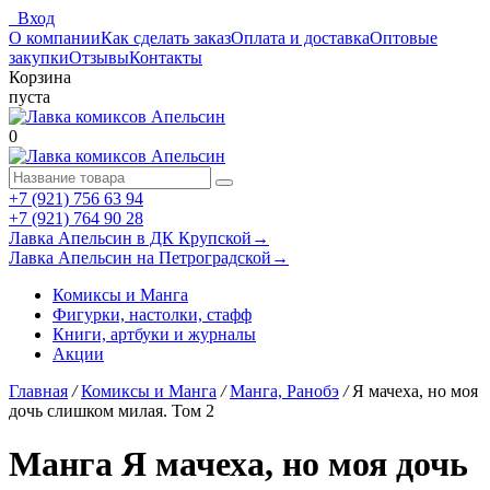
Вход
О компании
Как сделать заказ
Оплата и доставка
Оптовые
закупки
Отзывы
Контакты
Корзина
пуста
0
+7 (921) 756 63 94
+7 (921) 764 90 28
Лавка Апельсин в ДК Крупской
→
Лавка Апельсин на Петроградской
→
Комиксы и Манга
Фигурки, настолки, стафф
Книги, артбуки и журналы
Акции
Главная
/
Комиксы и Манга
/
Манга, Ранобэ
/
Я мачеха, но моя
дочь слишком милая. Том 2
Манга Я мачеха, но моя дочь