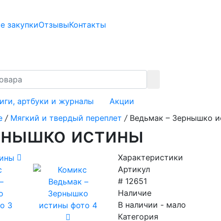
е закупки
Отзывы
Контакты
иги, артбуки и журналы
Акции
е
/
Мягкий и твердый переплет
/
Ведьмак – Зернышко 
рнышко истины
Характеристики
Артикул
# 12651
Наличие
В наличии - мало
Категория