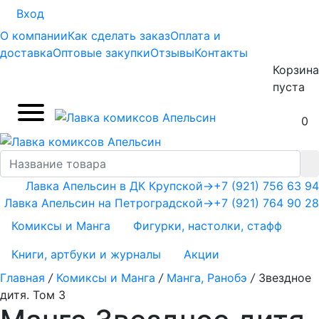
Вход
О компании
Как сделать заказ
Оплата и
доставка
Оптовые закупки
Отзывы
Контакты
Корзина
пуста
0
Лавка Апельсин в ДК Крупской
→
+7 (921) 756 63 94
Лавка Апельсин на Петроградской
→
+7 (921) 764 90 28
Комиксы и Манга
Фигурки, настолки, стафф
Книги, артбуки и журналы
Акции
Главная
/
Комиксы и Манга
/
Манга, Ранобэ
/
Звездное
дитя. Том 3