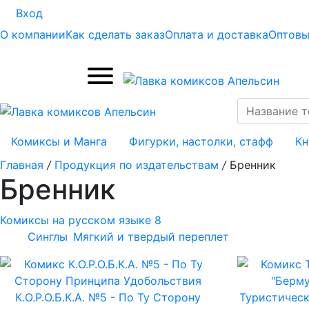
Вход
О компании
Как сделать заказ
Оплата и доставка
Оптовы
Комиксы и Манга
Фигурки, настолки, стафф
Кн
Главная
/
Продукция по издательствам
/
Бренник
Бренник
Комиксы на русском языке
8
Синглы
Мягкий и твердый переплет
К.О.Р.О.Б.К.А. №5 - По Ту Сторону
Туристическ