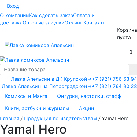
Вход
О компании
Как сделать заказ
Оплата и
доставка
Оптовые закупки
Отзывы
Контакты
Корзина
пуста
0
Лавка Апельсин в ДК Крупской
→
+7 (921) 756 63 94
Лавка Апельсин на Петроградской
→
+7 (921) 764 90 28
Комиксы и Манга
Фигурки, настолки, стафф
Книги, артбуки и журналы
Акции
Главная
/
Продукция по издательствам
/
Yamal Hero
Yamal Hero