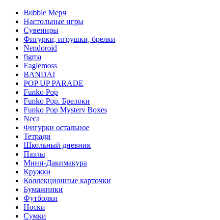
Bubble Мерч
Настольные игры
Сувениры
Фигурки, игрушки, брелки
Nendoroid
figma
Eaglemoss
BANDAI
POP UP PARADE
Funko Pop
Funko Pop. Брелоки
Funko Pop Mystery Boxes
Neca
Фигурки остальное
Тетради
Школьный дневник
Пазлы
Мини-Дакимакура
Кружки
Коллекционные карточки
Бумажники
Футболки
Носки
Сумки