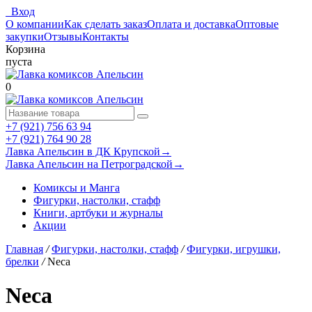
Вход
О компании
Как сделать заказ
Оплата и доставка
Оптовые
закупки
Отзывы
Контакты
Корзина
пуста
0
+7 (921) 756 63 94
+7 (921) 764 90 28
Лавка Апельсин в ДК Крупской
→
Лавка Апельсин на Петроградской
→
Комиксы и Манга
Фигурки, настолки, стафф
Книги, артбуки и журналы
Акции
Главная
/
Фигурки, настолки, стафф
/
Фигурки, игрушки,
брелки
/
Neca
Neca