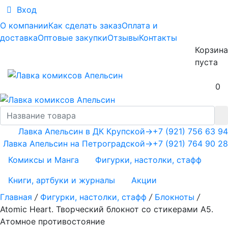
Вход
О компании
Как сделать заказ
Оплата и
доставка
Оптовые закупки
Отзывы
Контакты
Корзина
пуста
0
Лавка Апельсин в ДК Крупской
→
+7 (921) 756 63 94
Лавка Апельсин на Петроградской
→
+7 (921) 764 90 28
Комиксы и Манга
Фигурки, настолки, стафф
Книги, артбуки и журналы
Акции
Главная
/
Фигурки, настолки, стафф
/
Блокноты
/
Atomic Heart. Творческий блокнот cо стикерами A5.
Атомное противостояние