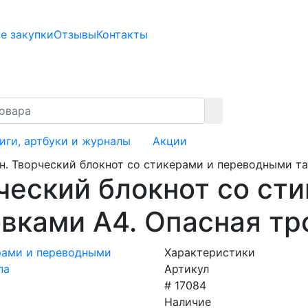
е закупки
Отзывы
Контакты
иги, артбуки и журналы
Акции
н. Творческий блокнот cо стикерами и переводными та
ческий блокнот cо ст
вками A4. Опасная тр
Характеристики
Артикул
# 17084
Наличие