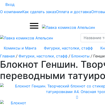
Вход
О компании
Как сделать заказ
Оплата и доставка
Оптовы
Комиксы и Манга
Фигурки, настолки, стафф
Кн
Главная
/
Фигурки, настолки, стафф
/
Блокноты
/
Генши
Блокнот Геншин. Твор
переводными татуиро