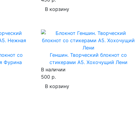
В корзину
локнот cо
Геншин. Творческий блокнот cо
я Фурина
стикерами A5. Хохочущий Лени
В наличии
500 р.
В корзину