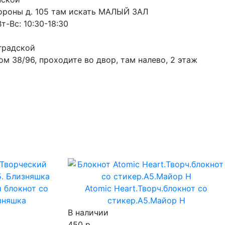
ороны д. 105 там искать МАЛЫЙ ЗАЛ
т-Вс: 10:30-18:30
градской
м 38/96, проходите во двор, там налево, 2 этаж
й блокнот cо
Atomic Heart.Творч.блокнот cо
зняшка
стикер.A5.Майор Н
В наличии
450 р.