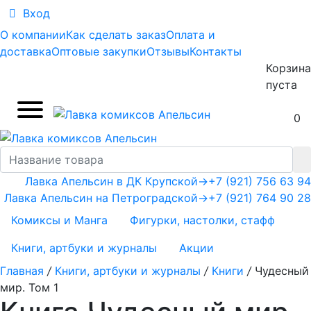
Вход
О компании
Как сделать заказ
Оплата и
доставка
Оптовые закупки
Отзывы
Контакты
Корзина
пуста
0
Лавка Апельсин в ДК Крупской
→
+7 (921) 756 63 94
Лавка Апельсин на Петроградской
→
+7 (921) 764 90 28
Комиксы и Манга
Фигурки, настолки, стафф
Книги, артбуки и журналы
Акции
Главная
/
Книги, артбуки и журналы
/
Книги
/
Чудесный
мир. Том 1