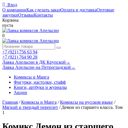
Вход
О компании
Как сделать заказ
Оплата и доставка
Оптовые
закупки
Отзывы
Контакты
Корзина
пуста
0
+7 (921) 756 63 94
+7 (921) 764 90 28
Лавка Апельсин в ДК Крупской
→
Лавка Апельсин на Петроградской
→
Комиксы и Манга
Фигурки, настолки, стафф
Книги, артбуки и журналы
Акции
Главная
/
Комиксы и Манга
/
Комиксы на русском языке
/
Мягкий и твердый переплет
/
Демон из старшего класса. Том
1
Комикс Демон из старшего