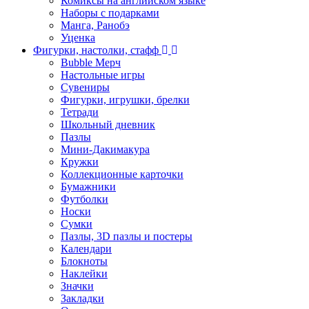
Комиксы на английском языке
Наборы с подарками
Манга, Ранобэ
Уценка
Фигурки, настолки, стафф
Bubble Мерч
Настольные игры
Сувениры
Фигурки, игрушки, брелки
Тетради
Школьный дневник
Пазлы
Мини-Дакимакура
Кружки
Коллекционные карточки
Бумажники
Футболки
Носки
Сумки
Пазлы, 3D пазлы и постеры
Календари
Блокноты
Наклейки
Значки
Закладки