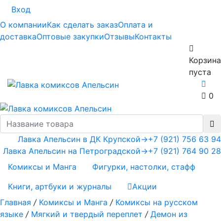
Вход
О компании
Как сделать заказ
Оплата и
доставка
Оптовые закупки
Отзывы
Контакты
Корзина
пуста
0
Лавка Апельсин в ДК Крупской
→
+7 (921) 756 63 94
Лавка Апельсин на Петроградской
→
+7 (921) 764 90 28
Комиксы и Манга
Фигурки, настолки, стафф
Книги, артбуки и журналы
Акции
Главная
/
Комиксы и Манга
/
Комиксы на русском
языке
/
Мягкий и твердый переплет
/
Демон из