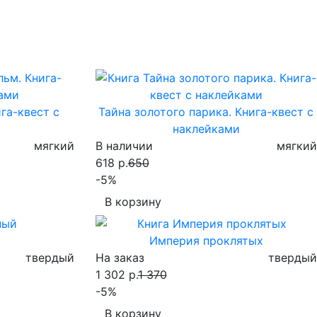
га-квест с
Тайна золотого парика. Книга-квест с
наклейками
мягкий
В наличии
мягкий
618 р.
650
-5%
В корзину
Империя проклятых
твердый
На заказ
твердый
1 302 р.
1 370
-5%
В корзину