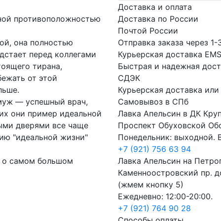
Доставка и оплата
лной противоположностью
Доставка по России
Почтой России
ой, она полностью
Отправка заказа через 1-
едстает перед коллегами
Курьерская доставка EM
тоящего тирана,
Быстрая и надежная дост
ежать от этой
СДЭК
льше.
Курьерская доставка или
муж — успешный врач,
Самовывоз в СПб
их они пример идеальной
Лавка Апельсин в ДК Кру
тыми дверями все чаще
Проспект Обуховской Об
ию "идеальной жизни"
Понедельник: выходной. В
+7 (921) 756 63 94
й о самом большом
Лавка Апельсин на Петро
Каменноостровский пр. до
(жмем кнопку 5)
Ежедневно: 12:00-20:00.
+7 (921) 764 90 28
Способы оплаты