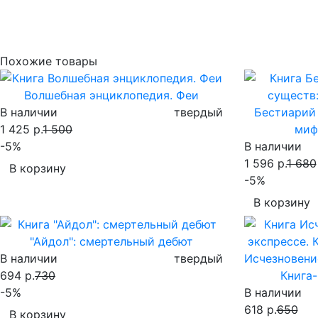
Похожие товары
Волшебная энциклопедия. Феи
В наличии
твердый
Бестиарий
1 425 р.
1 500
миф
-5%
В наличии
1 596 р.
1 680
В корзину
-5%
В корзину
"Айдол": смертельный дебют
В наличии
твердый
Исчезновени
694 р.
730
Книга-
-5%
В наличии
618 р.
650
В корзину