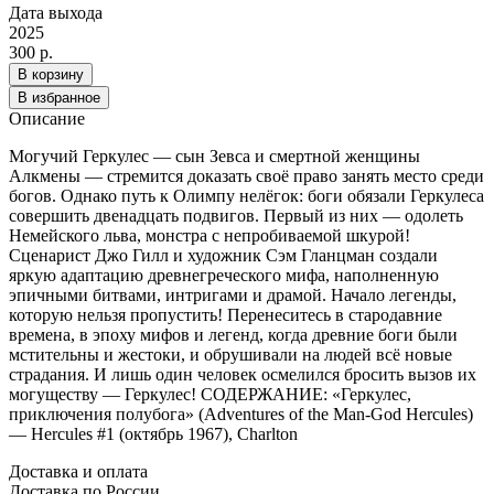
Дата выхода
2025
300 р.
В корзину
В избранное
Описание
Могучий Геркулес — сын Зевса и смертной женщины
Алкмены — стремится доказать своё право занять место среди
богов. Однако путь к Олимпу нелёгок: боги обязали Геркулеса
совершить двенадцать подвигов. Первый из них — одолеть
Немейского льва, монстра с непробиваемой шкурой!
Сценарист Джо Гилл и художник Сэм Гланцман создали
яркую адаптацию древнегреческого мифа, наполненную
эпичными битвами, интригами и драмой. Начало легенды,
которую нельзя пропустить! Перенеситесь в стародавние
времена, в эпоху мифов и легенд, когда древние боги были
мстительны и жестоки, и обрушивали на людей всё новые
страдания. И лишь один человек осмелился бросить вызов их
могуществу — Геркулес! СОДЕРЖАНИЕ: «Геркулес,
приключения полубога» (Adventures of the Man-God Hercules)
— Hercules #1 (октябрь 1967), Charlton
Доставка и оплата
Доставка по России