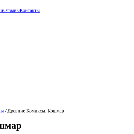
ки
Отзывы
Контакты
лы
/
Древние Комиксы. Кошмар
ошмар