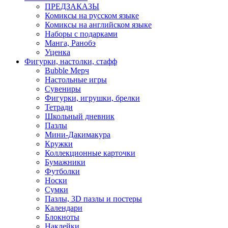
ПРЕДЗАКАЗЫ
Комиксы на русском языке
Комиксы на английском языке
Наборы с подарками
Манга, Ранобэ
Уценка
Фигурки, настолки, стафф
Bubble Мерч
Настольные игры
Сувениры
Фигурки, игрушки, брелки
Тетради
Школьный дневник
Пазлы
Мини-Дакимакура
Кружки
Коллекционные карточки
Бумажники
Футболки
Носки
Сумки
Пазлы, 3D пазлы и постеры
Календари
Блокноты
Наклейки