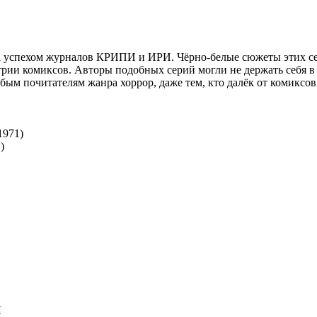
пехом журналов КРИПИ и ИРИ. Чёрно-белые сюжеты этих сери
трии комиксов. Авторы подобных серий могли не держать себя в
ым почитателям жанра хоррор, даже тем, кто далёк от комиксо
1971)
)
Л