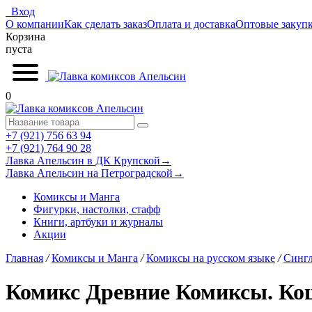
Вход
О компании
Как сделать заказ
Оплата и доставка
Оптовые закуп
Корзина
пуста
0
+7 (921) 756 63 94
+7 (921) 764 90 28
Лавка Апельсин в ДК Крупской
→
Лавка Апельсин на Петроградской
→
Комиксы и Манга
Фигурки, настолки, стафф
Книги, артбуки и журналы
Акции
Главная
/
Комиксы и Манга
/
Комиксы на русском языке
/
Синг
Комикс Древние Комиксы. К