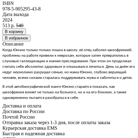
ISBN
978-5-905295-43-8
Дата выхода
2024
513 р.
540
В корзину
В избранное
Описание
Когда Юмэно только-только пошла в школу, её отец заболел шизофренией:
проблемы на работе привели к неврозам, которые затем превратились в
слуховые галлюцинации и манию преследования. При этом он продолжал
считать себя абсолютно здоровым и отказывался лечиться. День за днём его
недуг неумолимо разрушал семью, но мама Юмэно, глубоко верующий
человек, всеми силами старалась поддерживать мужа и заботиться о детях.
В этой автобиографической манге Юмэно старается показать, как
шизофрения влияет не только на больного, но и на его близких, а также
одновременно пытается разобраться в себе.
Доставка и оплата
Доставка по России
Почтой России
Отправка заказа через 1-3 дня, после оплаты заказа
Курьерская доставка EMS
Быстрая и надежная доставка