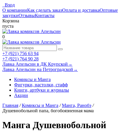
Вход
О компании
Как сделать заказ
Оплата и доставка
Оптовые
закупки
Отзывы
Контакты
Корзина
пуста
0
+7 (921) 756 63 94
+7 (921) 764 90 28
Лавка Апельсин в ДК Крупской
→
Лавка Апельсин на Петроградской
→
Комиксы и Манга
Фигурки, настолки, стафф
Книги, артбуки и журналы
Акции
Главная
/
Комиксы и Манга
/
Манга, Ранобэ
/
Душевнобольной папа, богобоязненная мама
Манга Душевнобольной