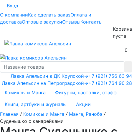
Вход
О компании
Как сделать заказ
Оплата и
доставка
Оптовые закупки
Отзывы
Контакты
Корзина
пуста
0
Лавка Апельсин в ДК Крупской
→
+7 (921) 756 63 94
Лавка Апельсин на Петроградской
→
+7 (921) 764 90 28
Комиксы и Манга
Фигурки, настолки, стафф
Книги, артбуки и журналы
Акции
Главная
/
Комиксы и Манга
/
Манга, Ранобэ
/
Суденышко с канарейками
Манга Суденышко с